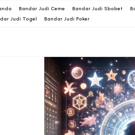
anda
Bandar Judi Ceme
Bandar Judi Sbobet
B
dar Judi Togel
Bandar Judi Poker