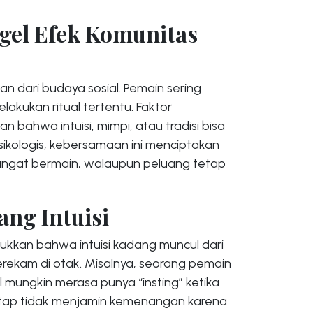
gel Efek Komunitas
an dari budaya sosial. Pemain sering
lakukan ritual tertentu. Faktor
 bahwa intuisi, mimpi, atau tradisi bisa
kologis, kebersamaan ini menciptakan
angat bermain, walaupun peluang tetap
ang Intuisi
jukkan bahwa intuisi kadang muncul dari
rekam di otak. Misalnya, seorang pemain
 mungkin merasa punya “insting” ketika
tetap tidak menjamin kemenangan karena