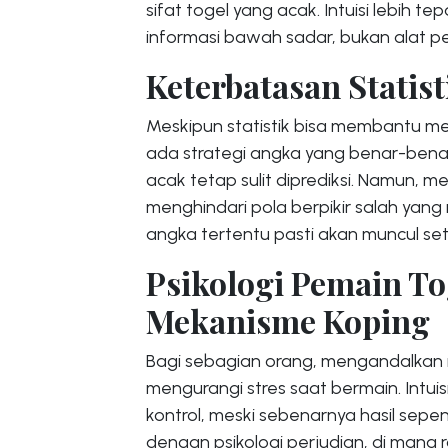
sifat togel yang acak. Intuisi lebih t
informasi bawah sadar, bukan alat p
Keterbatasan Statis
Meskipun statistik bisa membantu me
ada strategi angka yang benar-ben
acak tetap sulit diprediksi. Namun,
menghindari pola berpikir salah yang
angka tertentu pasti akan muncul sete
Psikologi Pemain Tog
Mekanisme Koping
Bagi sebagian orang, mengandalkan i
mengurangi stres saat bermain. Intu
kontrol, meski sebenarnya hasil sepen
dengan psikologi perjudian, di mana 