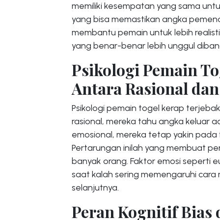
memiliki kesempatan yang sama untuk
yang bisa memastikan angka pemena
membantu pemain untuk lebih realist
yang benar-benar lebih unggul diband
Psikologi Pemain To
Antara Rasional da
Psikologi pemain togel kerap terjeba
rasional, mereka tahu angka keluar a
emosional, mereka tetap yakin pada 
Pertarungan inilah yang membuat per
banyak orang. Faktor emosi seperti
saat kalah sering memengaruhi car
selanjutnya.
Peran Kognitif Bias