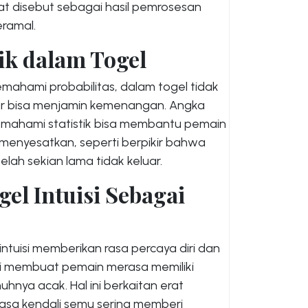
epat disebut sebagai hasil pemrosesan
eramal.
tik dalam Togel
mahami probabilitas, dalam togel tidak
ar bisa menjamin kemenangan. Angka
 memahami statistik bisa membantu pemain
 menyesatkan, seperti berpikir bahwa
lah sekian lama tidak keluar.
el Intuisi Sebagai
ntuisi memberikan rasa percaya diri dan
isi membuat pemain merasa memiliki
uhnya acak. Hal ini berkaitan erat
rasa kendali semu sering memberi