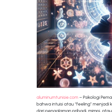
aluminumtunisie.com
– Psikologi Pem
bahwa intuisi atau “feeling” menjadi 
dari pengalaman pribadi, mimpi, at