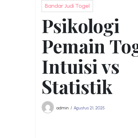
Bandar Judi Togel
Psikologi
Pemain Tog
Intuisi vs
Statistik
admin
Agustus 21, 2025