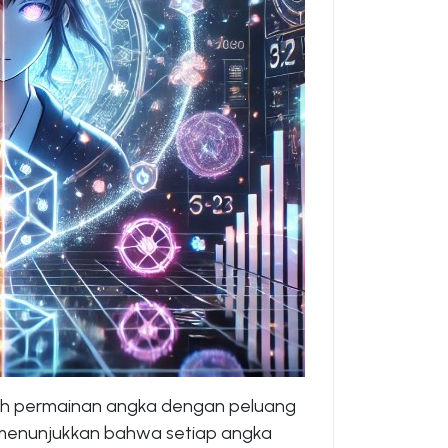
dalah permainan angka dengan peluang
as menunjukkan bahwa setiap angka