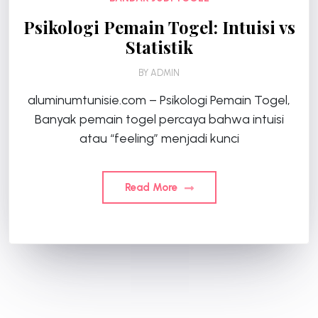
Psikologi Pemain Togel: Intuisi vs
Statistik
BY
ADMIN
aluminumtunisie.com – Psikologi Pemain Togel,
Banyak pemain togel percaya bahwa intuisi
atau “feeling” menjadi kunci
Read More