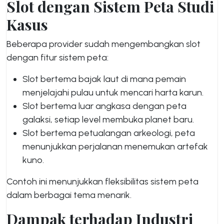
Slot dengan Sistem Peta Studi
Kasus
Beberapa provider sudah mengembangkan slot
dengan fitur sistem peta:
Slot bertema bajak laut di mana pemain
menjelajahi pulau untuk mencari harta karun.
Slot bertema luar angkasa dengan peta
galaksi, setiap level membuka planet baru.
Slot bertema petualangan arkeologi, peta
menunjukkan perjalanan menemukan artefak
kuno.
Contoh ini menunjukkan fleksibilitas sistem peta
dalam berbagai tema menarik.
Dampak terhadap Industri