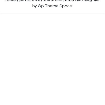
by Wp Theme Space.