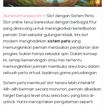
aluminumtunisie.com
– Slot dengan Sistem Peta,
Slot online terus berevolusi dengan berbagai fitur
yang dirancang untuk meningkatkan keterlibatan
pemain. Dari sekadar gulungan klasik, kini slot
modern menghadirkan
sistem peta
yang
memungkinkan pemain merasakan perjalanan dan
progres, bukan hanya sekadar spin. Dalam konsep
ini, setiap kemenangan atau misi tertentu
memungkinkan pemain membuka area baru dalam
sebuah peta virtual, layaknya game petualangan.
Sistem peta membuat slot terasa lebih interaktif.
Alih-alih bermain secara monoton, pemain diberikan
target berupa level atau area baru yang bisa di-
unlock. Hal ini menciptakan pengalaman seperti