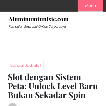
Skip
Menu
to
content
Aluminumtunisie.com
Kumpalan Situs Judi Online Terpercaya
Bandar Judi Slot
Slot dengan Sistem
Peta: Unlock Level Baru
Bukan Sekadar Spin