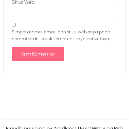
Situs Web
Simpan nama, email, dan situs web saya pada
peramban ini untuk komentar saya berikutnya.
Proudly powered by WordPress
|
Build With
Blog Rich