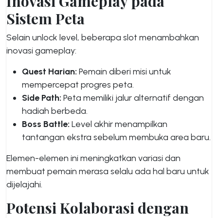
Inovasi Gameplay pada
Sistem Peta
Selain unlock level, beberapa slot menambahkan
inovasi gameplay:
Quest Harian:
Pemain diberi misi untuk
mempercepat progres peta.
Side Path:
Peta memiliki jalur alternatif dengan
hadiah berbeda.
Boss Battle:
Level akhir menampilkan
tantangan ekstra sebelum membuka area baru.
Elemen-elemen ini meningkatkan variasi dan
membuat pemain merasa selalu ada hal baru untuk
dijelajahi.
Potensi Kolaborasi dengan