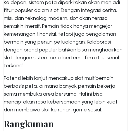
Ke depan, sistem peta diperkirakan akan menjadi
fitur populer dalam slot. Dengan integrasi cerita,
misi, dan teknologi modern, slot akan terasa
semakin imersif. Pemain tidak hanya mengejar
kemenangan finansial, tetapi juga pengalaman
bermain yang penuh petualangan. Kolaborasi
dengan brand populer bahkan bisa menghadirkan
slot dengan sistem peta bertema film atau serial
terkenal.
Potensi lebih lanjut mencakup slot multipemain
berbasis peta, di mana banyak pemain bekerja
sama membuka area bersama. Hal ini bisa
menciptakan rasa kebersamaan yang lebih kuat
dan membawa slot ke ranah game sosial.
Rangkuman