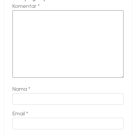
Komentar
*
Nama
*
Email
*