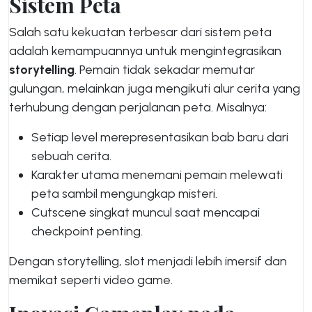
Sistem Peta
Salah satu kekuatan terbesar dari sistem peta
adalah kemampuannya untuk mengintegrasikan
storytelling
. Pemain tidak sekadar memutar
gulungan, melainkan juga mengikuti alur cerita yang
terhubung dengan perjalanan peta. Misalnya:
Setiap level merepresentasikan bab baru dari
sebuah cerita.
Karakter utama menemani pemain melewati
peta sambil mengungkap misteri.
Cutscene singkat muncul saat mencapai
checkpoint penting.
Dengan storytelling, slot menjadi lebih imersif dan
memikat seperti video game.