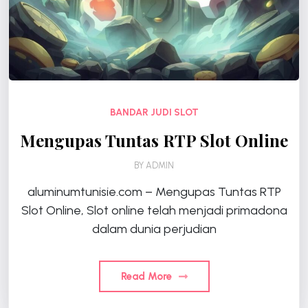
BANDAR JUDI SLOT
Mengupas Tuntas RTP Slot Online
BY
ADMIN
aluminumtunisie.com – Mengupas Tuntas RTP
Slot Online, Slot online telah menjadi primadona
dalam dunia perjudian
Read More