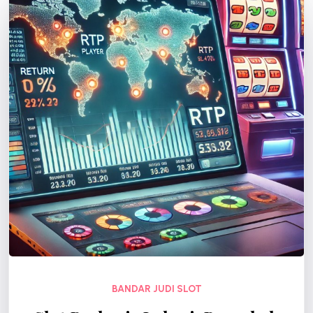
BANDAR JUDI SLOT