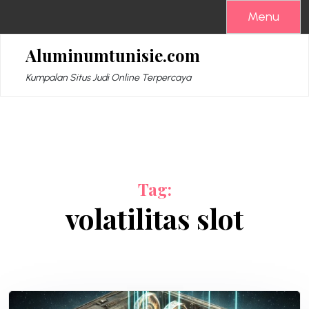
Skip
Menu
to
content
Aluminumtunisie.com
Kumpalan Situs Judi Online Terpercaya
Tag:
volatilitas slot