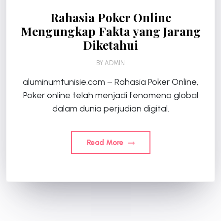
Rahasia Poker Online
Mengungkap Fakta yang Jarang
Diketahui
BY
ADMIN
aluminumtunisie.com – Rahasia Poker Online,
Poker online telah menjadi fenomena global
dalam dunia perjudian digital.
Read More