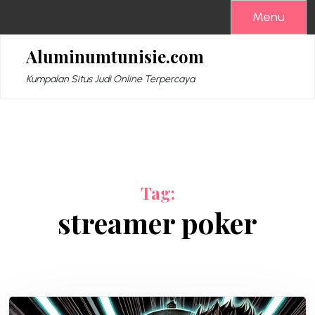
Skip
Menu
to
content
Aluminumtunisie.com
Kumpalan Situs Judi Online Terpercaya
Tag:
streamer poker