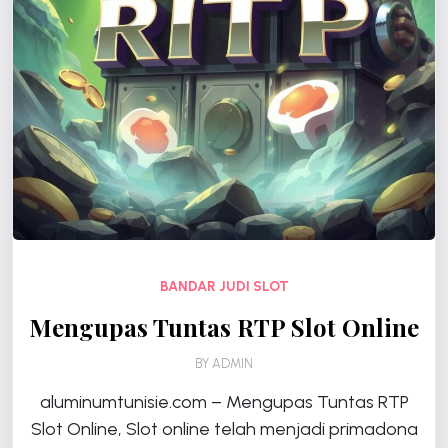
BANDAR JUDI SLOT
Mengupas Tuntas RTP Slot Online
BY
ADMIN
aluminumtunisie.com – Mengupas Tuntas RTP
Slot Online, Slot online telah menjadi primadona