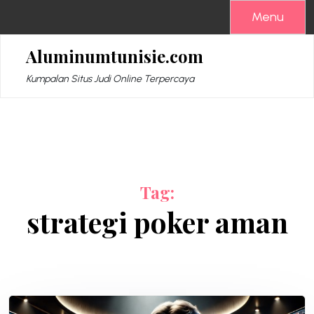
Skip
Menu
to
content
Aluminumtunisie.com
Kumpalan Situs Judi Online Terpercaya
Tag:
strategi poker aman