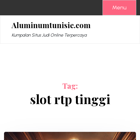
Skip
Menu
to
content
Aluminumtunisie.com
Kumpalan Situs Judi Online Terpercaya
Tag:
slot rtp tinggi