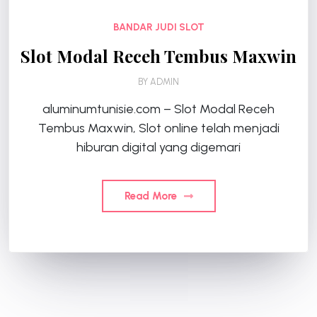
BANDAR JUDI SLOT
Slot Modal Receh Tembus Maxwin
BY
ADMIN
aluminumtunisie.com – Slot Modal Receh
Tembus Maxwin, Slot online telah menjadi
hiburan digital yang digemari
Read More