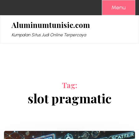
Skip
Menu
to
content
Aluminumtunisie.com
Kumpalan Situs Judi Online Terpercaya
Tag:
slot pragmatic