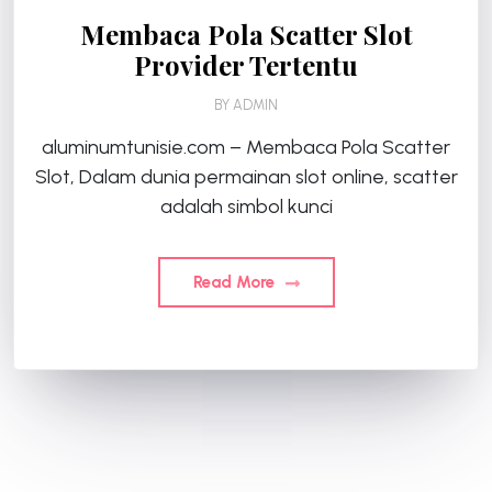
Membaca Pola Scatter Slot
Provider Tertentu
BY
ADMIN
aluminumtunisie.com – Membaca Pola Scatter
Slot, Dalam dunia permainan slot online, scatter
adalah simbol kunci
Read More