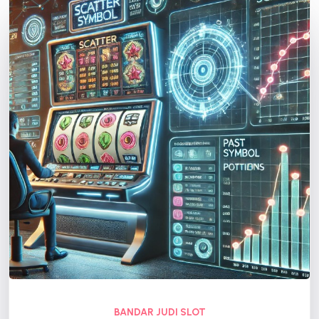
BANDAR JUDI SLOT