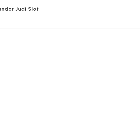
andar Judi Slot