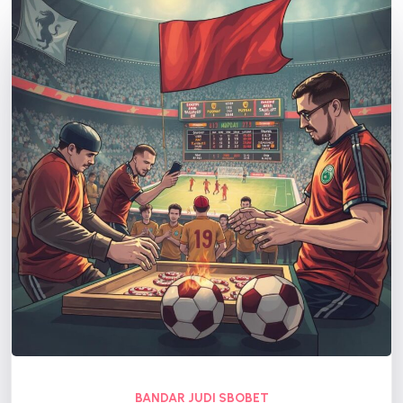
BANDAR JUDI SBOBET