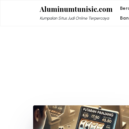
Skip
Aluminumtunisie.com
Ber
to
Ban
content
Kumpalan Situs Judi Online Terpercaya