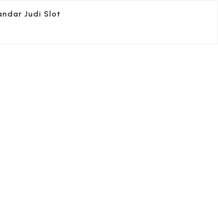
andar Judi Slot