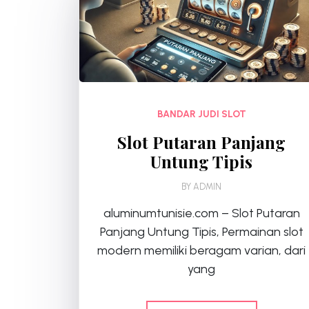
BANDAR JUDI SLOT
Slot Putaran Panjang
Untung Tipis
BY
ADMIN
aluminumtunisie.com – Slot Putaran
Panjang Untung Tipis, Permainan slot
modern memiliki beragam varian, dari
yang