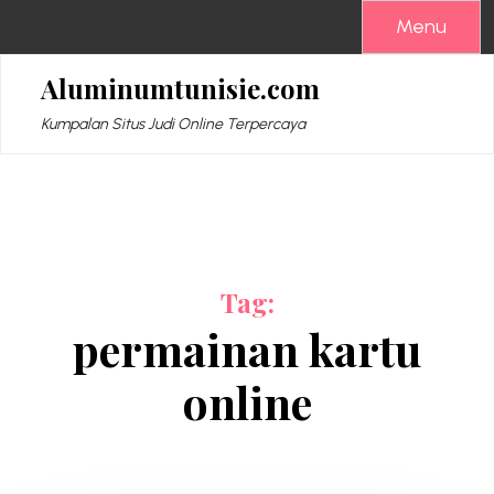
Skip
Menu
to
content
Aluminumtunisie.com
Kumpalan Situs Judi Online Terpercaya
Tag:
permainan kartu
online