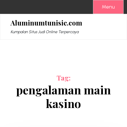
Skip
Menu
to
content
Aluminumtunisie.com
Kumpalan Situs Judi Online Terpercaya
Tag:
pengalaman main
kasino