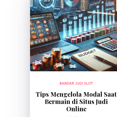
BANDAR JUDI SLOT
Tips Mengelola Modal Saat
Bermain di Situs Judi
Online