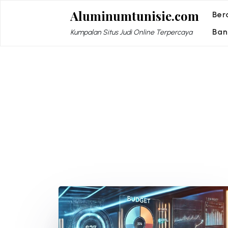
Skip
Aluminumtunisie.com
Ber
to
Ban
content
Kumpalan Situs Judi Online Terpercaya