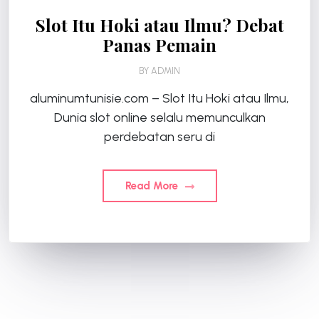
Slot Itu Hoki atau Ilmu? Debat
Panas Pemain
BY
ADMIN
aluminumtunisie.com – Slot Itu Hoki atau Ilmu,
Dunia slot online selalu memunculkan
perdebatan seru di
Read More