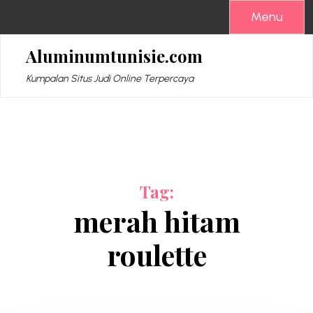
Skip
Menu
to
content
Aluminumtunisie.com
Kumpalan Situs Judi Online Terpercaya
Tag:
merah hitam
roulette