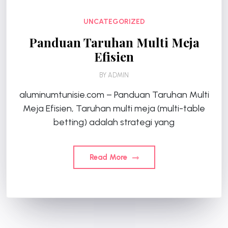
UNCATEGORIZED
Panduan Taruhan Multi Meja
Efisien
BY
ADMIN
aluminumtunisie.com – Panduan Taruhan Multi
Meja Efisien, Taruhan multi meja (multi-table
betting) adalah strategi yang
Read More