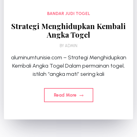
BANDAR JUDI TOGEL
Strategi Menghidupkan Kembali
Angka Togel
BY
ADMIN
aluminumtunisie.com – Strategi Menghidupkan
Kembali Angka Togel Dalam permainan togel,
istilah “angka mati” sering kali
Read More