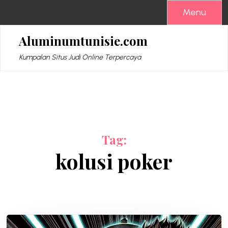
Skip
Menu
to
content
Aluminumtunisie.com
Kumpalan Situs Judi Online Terpercaya
Tag:
kolusi poker