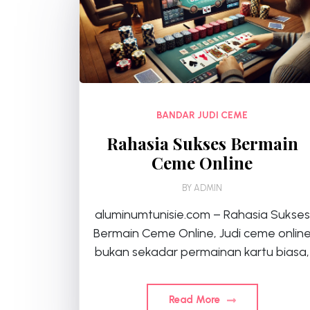
BANDAR JUDI CEME
Rahasia Sukses Bermain
Ceme Online
BY
ADMIN
aluminumtunisie.com – Rahasia Sukses
Bermain Ceme Online, Judi ceme onlin
bukan sekadar permainan kartu biasa,
Read More