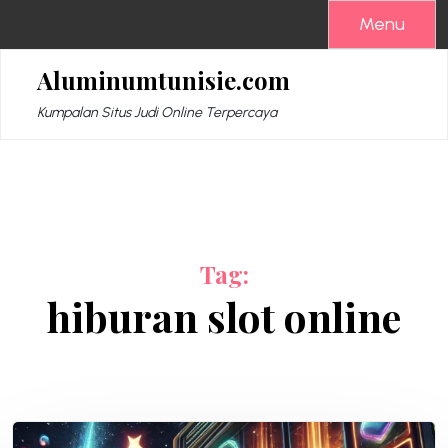
Skip
Menu
to
content
Aluminumtunisie.com
Kumpalan Situs Judi Online Terpercaya
Tag:
hiburan slot online