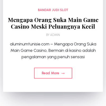
BANDAR JUDI SLOT
Mengapa Orang Suka Main Game
Casino Meski Peluangnya Kecil
BY
ADMIN
aluminumtunisie.com – Mengapa Orang Suka
Main Game Casino, Bermain di kasino adalah
pengalaman yang penuh sensasi
Read More