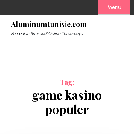
Skip
Menu
to
content
Aluminumtunisie.com
Kumpalan Situs Judi Online Terpercaya
Tag:
game kasino
populer