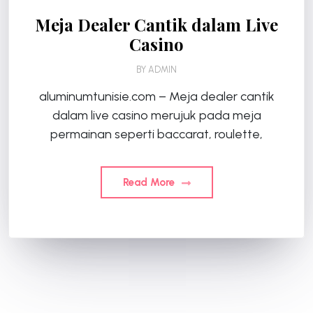
Meja Dealer Cantik dalam Live
Casino
BY
ADMIN
aluminumtunisie.com – Meja dealer cantik
dalam live casino merujuk pada meja
permainan seperti baccarat, roulette,
Read More