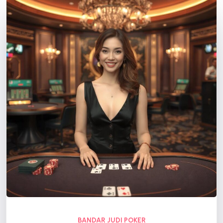
BANDAR JUDI POKER