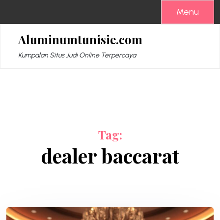
Skip
Menu
to
content
Aluminumtunisie.com
Kumpalan Situs Judi Online Terpercaya
Tag:
dealer baccarat