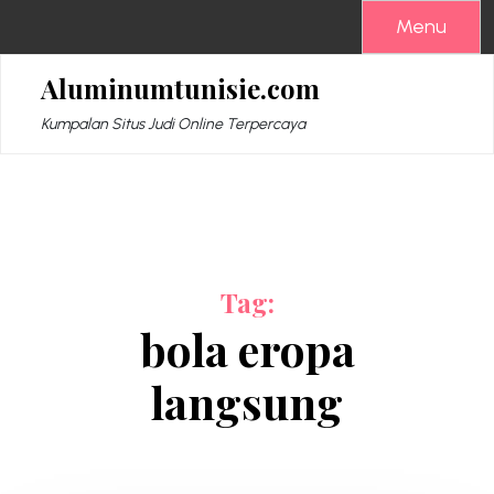
Skip
Menu
to
content
Aluminumtunisie.com
Kumpalan Situs Judi Online Terpercaya
Tag:
bola eropa
langsung